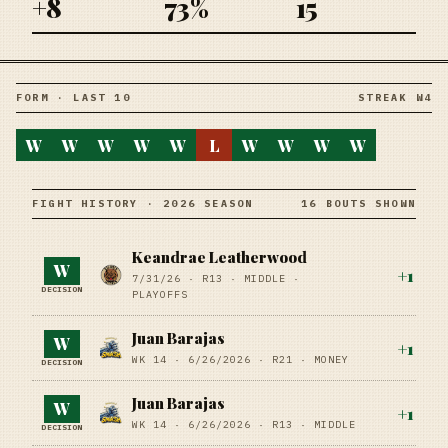
+8
73%
15
FORM · LAST 10
STREAK W4
W
W
W
W
W
L
W
W
W
W
FIGHT HISTORY · 2026 SEASON
16 BOUTS SHOWN
Keandrae Leatherwood
W
+
1
7/31/26
·
R13
· MIDDLE
·
DECISION
PLAYOFFS
Juan Barajas
W
+
1
WK 14 ·
6/26/2026
·
R21
· MONEY
DECISION
Juan Barajas
W
+
1
WK 14 ·
6/26/2026
·
R13
· MIDDLE
DECISION