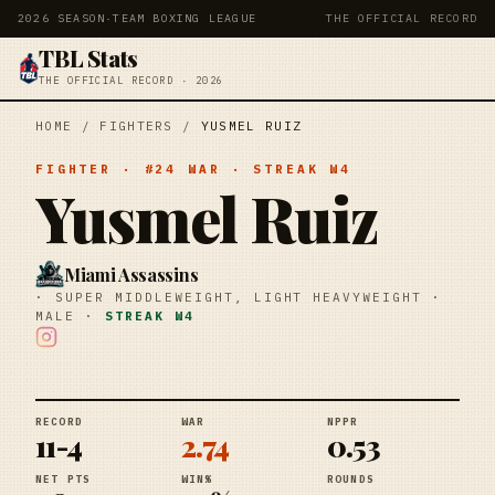
2026 SEASON
·
TEAM BOXING LEAGUE
THE OFFICIAL RECORD
TBL Stats
THE OFFICIAL RECORD · 2026
HOME
/
FIGHTERS
/
YUSMEL RUIZ
FIGHTER
· #
24
WAR
· STREAK
W4
Yusmel Ruiz
Miami Assassins
·
SUPER MIDDLEWEIGHT, LIGHT HEAVYWEIGHT
·
MALE
·
STREAK
W4
RECORD
WAR
NPPR
11-4
2.74
0.53
NET PTS
WIN%
ROUNDS