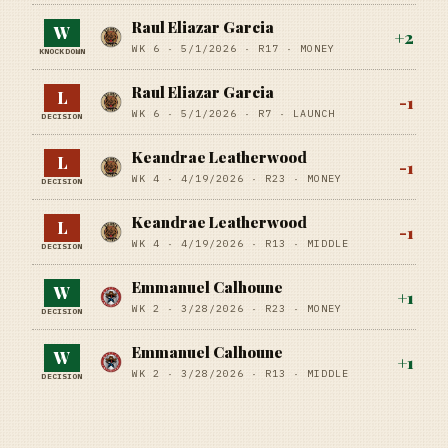
Raul Eliazar Garcia
W
+
2
WK 6 ·
5/1/2026
·
R17
· MONEY
KNOCKDOWN
Raul Eliazar Garcia
L
-1
WK 6 ·
5/1/2026
·
R7
· LAUNCH
DECISION
Keandrae Leatherwood
L
-1
WK 4 ·
4/19/2026
·
R23
· MONEY
DECISION
Keandrae Leatherwood
L
-1
WK 4 ·
4/19/2026
·
R13
· MIDDLE
DECISION
Emmanuel Calhoune
W
+
1
WK 2 ·
3/28/2026
·
R23
· MONEY
DECISION
Emmanuel Calhoune
W
+
1
WK 2 ·
3/28/2026
·
R13
· MIDDLE
DECISION