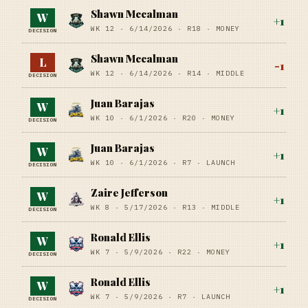
Shawn Mccalman
W
+
1
WK 12 ·
6/14/2026
·
R18
· MONEY
DECISION
Shawn Mccalman
L
-1
WK 12 ·
6/14/2026
·
R14
· MIDDLE
DECISION
Juan Barajas
W
+
1
WK 10 ·
6/1/2026
·
R20
· MONEY
DECISION
Juan Barajas
W
+
1
WK 10 ·
6/1/2026
·
R7
· LAUNCH
DECISION
Zaire Jefferson
W
+
1
WK 8 ·
5/17/2026
·
R13
· MIDDLE
DECISION
Ronald Ellis
W
+
1
WK 7 ·
5/9/2026
·
R22
· MONEY
DECISION
Ronald Ellis
W
+
1
WK 7 ·
5/9/2026
·
R7
· LAUNCH
DECISION