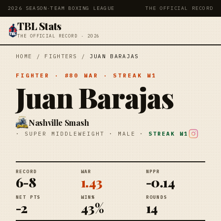
2026 SEASON
·
TEAM BOXING LEAGUE
THE OFFICIAL RECORD
TBL Stats
THE OFFICIAL RECORD · 2026
HOME
/
FIGHTERS
/
JUAN BARAJAS
FIGHTER
· #
80
WAR
· STREAK
W1
Juan Barajas
Nashville Smash
·
SUPER MIDDLEWEIGHT
·
MALE
·
STREAK
W1
RECORD
WAR
NPPR
6-8
1.43
-0.14
NET PTS
WIN%
ROUNDS
-2
43%
14