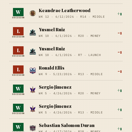
Keandrae Leatherwood
W
+
1
WK 12 ·
6/12/2026
·
R14
· MIDDLE
DECISION
Yusmel Ruiz
L
-1
WK 10 ·
6/1/2026
·
R20
· MONEY
DECISION
Yusmel Ruiz
L
-1
WK 10 ·
6/1/2026
·
R7
· LAUNCH
DECISION
Ronald Ellis
L
-1
WK 9 ·
5/23/2026
·
R13
· MIDDLE
DECISION
Sergio Jimenez
W
+
1
WK 5 ·
4/26/2026
·
R20
· MONEY
DECISION
Sergio Jimenez
W
+
1
WK 5 ·
4/26/2026
·
R13
· MIDDLE
DECISION
Sebastian Salomon Duran
W
+
1
WK 4 ·
4/17/2026
·
R18
· MONEY