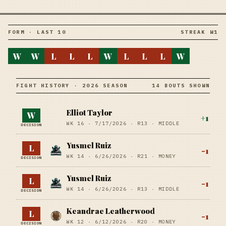
FORM · LAST 10
STREAK W1
W
W
L
L
L
W
L
L
L
W
FIGHT HISTORY · 2026 SEASON
14 BOUTS SHOWN
Elliot Taylor
W
+
1
WK 16 ·
7/17/2026
·
R13
· MIDDLE
DECISION
Yusmel Ruiz
L
-1
WK 14 ·
6/26/2026
·
R21
· MONEY
DECISION
Yusmel Ruiz
L
-1
WK 14 ·
6/26/2026
·
R13
· MIDDLE
DECISION
Keandrae Leatherwood
L
-1
WK 12 ·
6/12/2026
·
R20
· MONEY
DECISION